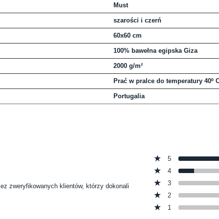
Must
szarości i czerń
60x60 cm
100% bawełna egipska Giza
2000 g/m²
Prać w pralce do temperatury 40º 
Portugalia
5
4
3
zez zweryfikowanych klientów, którzy dokonali
2
1