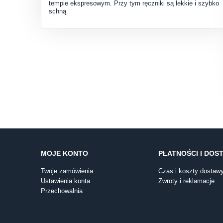
tempie ekspresowym. Przy tym ręczniki są lekkie i szybko
schną
MOJE KONTO
PŁATNOŚCI I DOS
Twoje zamówienia
Czas i koszty dostaw
Ustawienia konta
Zwroty i reklamacje
Przechowalnia