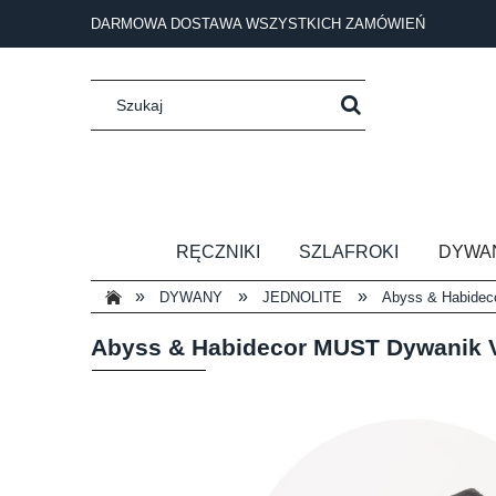
DARMOWA DOSTAWA WSZYSTKICH ZAMÓWIEŃ
RĘCZNIKI
SZLAFROKI
DYWA
»
»
»
DYWANY
JEDNOLITE
Abyss & Habidec
Abyss & Habidecor MUST Dywanik 