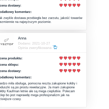
cena dostawy:
odatkowy komentarz:
ak zwykle dostawa przebiegła bez zarzutu, jakość towarów
iezmiennie na najwyższym poziomie.
Anna
Dodano: 2021-10-27
Opinia zweryfikowana
cena produktu:
cena sklepu:
cena dostawy:
odatkowy komentarz:
ardzo miła obsługa, pomocna reszta zakupione kołdry i
oduszki są po prostu rewelacyjne. Ja mam zakupione
ołdry Kaufman letnie ale są mega cieplutkie. Polecam
klep bo jest naprawdę mega profesjonalizm jak na
zisiejsze czasy.