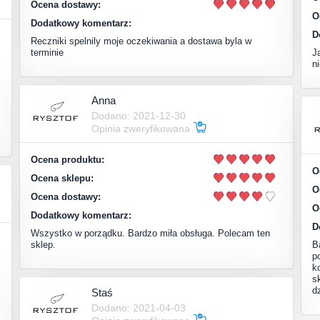
Ocena dostawy:
O
Dodatkowy komentarz:
D
Reczniki spelnily moje oczekiwania a dostawa byla w
terminie
J
n
Anna
Dodano: 2021-12-30
Opinia zweryfikowana
Ocena produktu:
O
Ocena sklepu:
O
Ocena dostawy:
O
Dodatkowy komentarz:
D
Wszystko w porządku. Bardzo miła obsługa. Polecam ten
sklep.
B
p
k
s
d
Staś
Dodano: 2021-04-03