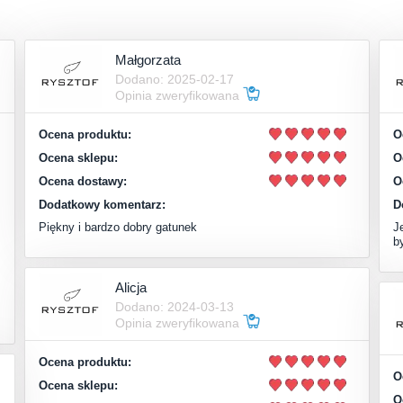
Małgorzata
Dodano: 2025-02-17
Opinia zweryfikowana
Ocena produktu:
O
Ocena sklepu:
O
Ocena dostawy:
O
Dodatkowy komentarz:
D
Piękny i bardzo dobry gatunek
J
b
Alicja
Dodano: 2024-03-13
Opinia zweryfikowana
Ocena produktu:
O
Ocena sklepu:
O