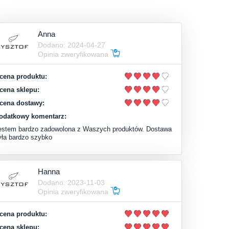
Anna
Dodano: 2024-04-27
Opinia zweryfikowana
cena produktu:
cena sklepu:
cena dostawy:
odatkowy komentarz:
estem bardzo zadowolona z Waszych produktów. Dostawa
yła bardzo szybko
Hanna
Dodano: 2023-11-03
Opinia zweryfikowana
cena produktu:
cena sklepu: