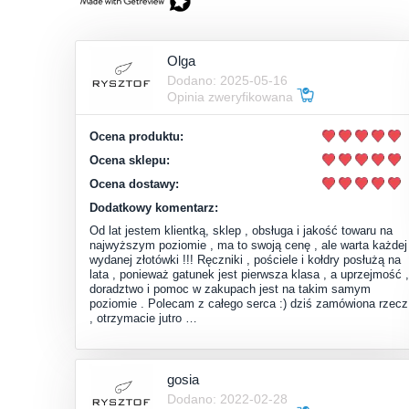
Olga
Dodano: 2025-05-16
Opinia zweryfikowana
Ocena produktu:
Ocena sklepu:
Ocena dostawy:
Dodatkowy komentarz:
Od lat jestem klientką, sklep , obsługa i jakość towaru na
najwyższym poziomie , ma to swoją cenę , ale warta każdej
wydanej złotówki !!! Ręczniki , pościele i kołdry posłużą na
lata , ponieważ gatunek jest pierwsza klasa , a uprzejmość ,
doradztwo i pomoc w zakupach jest na takim samym
poziomie . Polecam z całego serca :) dziś zamówiona rzecz
, otrzymacie jutro …
gosia
Dodano: 2022-02-28