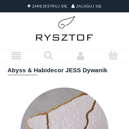
ZAREJESTRUJ SIĘ
ZALOGUJ SIĘ
DARMOWA DOSTAWA WSZYSTKICH ZAMÓWIEŃ
Abyss & Habidecor JESS Dywanik