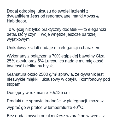
Dodaj odrobinę luksusu do swojej łazienki z
dywanikiem
Jess
od renomowanej marki Abyss &
Habidecor.
To więcej niż tylko praktyczny dodatek — to elegancki
detal, który czyni Twoje wnętrze jeszcze bardziej
wyjątkowym.
Unikatowy kształt nadaje mu elegancji i charakteru.
Wykonany z połączenia 70% egipskiej bawełny Giza ,
25% akrylu oraz 5% Lurexu, co nadaje mu miękkość,
trwałość i delikatny błysk.
Gramatura około 2500 g/m² sprawia, że dywanik jest
niezwykle miękki, luksusowy w dotyku i komfortowy pod
stopami.
Dostępny w rozmiarze 70x135 cm.
Produkt nie sprawia trudności w pielęgnacji, możesz
o
wyprać go w pralce w temperaturze 40
C.
Bez dodatkowych opłat możesz wybrać go w wersji z