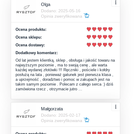
Olga
Dodano: 2025-05-16
Opinia zweryfikowana
Ocena produktu:
Ocena sklepu:
Ocena dostawy:
Dodatkowy komentarz:
Od lat jestem klientką, sklep , obsługa i jakość towaru na
najwyższym poziomie , ma to swoją cenę , ale warta
każdej wydanej złotówki !!! Ręczniki , pościele i kołdry
posłużą na lata , ponieważ gatunek jest pierwsza klasa ,
a uprzejmość , doradztwo i pomoc w zakupach jest na
takim samym poziomie . Polecam z całego serca :) dziś
zamówiona rzecz , otrzymacie jutro …
Małgorzata
Dodano: 2025-02-17
Opinia zweryfikowana
Ocena produktu: