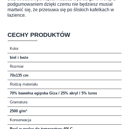
podgumowaniem dzięki czemu nie będziesz musiał
martwić się, że przesuwa się po śliskich kafelkach w
łazience.
CECHY PRODUKTÓW
Kolor
biel i beże
Rozmiar
70x135 cm
Rodzaj materiału
70% bawełna egipska Giza / 25% akryl / 5% lurex
Gramatura
2500 g/m²
Konserwacja
Prać w pralce do temperatury 40º C