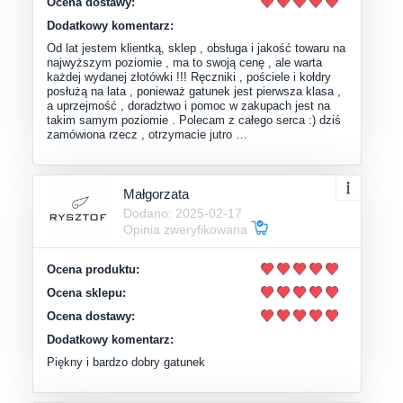
Ocena dostawy:
Dodatkowy komentarz:
Od lat jestem klientką, sklep , obsługa i jakość towaru na
najwyższym poziomie , ma to swoją cenę , ale warta
każdej wydanej złotówki !!! Ręczniki , pościele i kołdry
posłużą na lata , ponieważ gatunek jest pierwsza klasa ,
a uprzejmość , doradztwo i pomoc w zakupach jest na
takim samym poziomie . Polecam z całego serca :) dziś
zamówiona rzecz , otrzymacie jutro …
Małgorzata
Dodano: 2025-02-17
Opinia zweryfikowana
Ocena produktu:
Ocena sklepu:
Ocena dostawy:
Dodatkowy komentarz:
Piękny i bardzo dobry gatunek