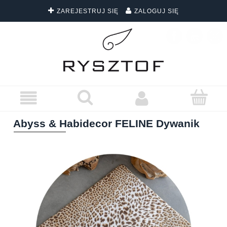
ZAREJESTRUJ SIĘ
ZALOGUJ SIĘ
DARMOWA DOSTAWA WSZYSTKICH ZAMÓWIEŃ
Abyss & Habidecor FELINE Dywanik