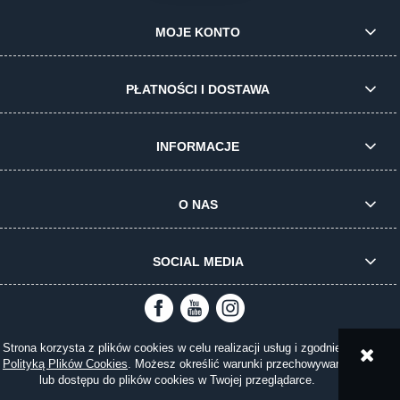
MOJE KONTO
PŁATNOŚCI I DOSTAWA
INFORMACJE
O NAS
SOCIAL MEDIA
Strona korzysta z plików cookies w celu realizacji usług i zgodnie z
pokaż pełną wersję strony
Polityką Plików Cookies
. Możesz określić warunki przechowywania
lub dostępu do plików cookies w Twojej przeglądarce.
Sklep internetowy Shoper.pl