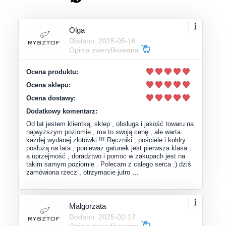
Olga
Dodano: 2025-05-16
Opinia zweryfikowana
Ocena produktu:
Ocena sklepu:
Ocena dostawy:
Dodatkowy komentarz:
Od lat jestem klientką, sklep , obsługa i jakość towaru na
najwyższym poziomie , ma to swoją cenę , ale warta
każdej wydanej złotówki !!! Ręczniki , pościele i kołdry
posłużą na lata , ponieważ gatunek jest pierwsza klasa ,
a uprzejmość , doradztwo i pomoc w zakupach jest na
takim samym poziomie . Polecam z całego serca :) dziś
zamówiona rzecz , otrzymacie jutro …
Małgorzata
Dodano: 2025-02-17
Opinia zweryfikowana