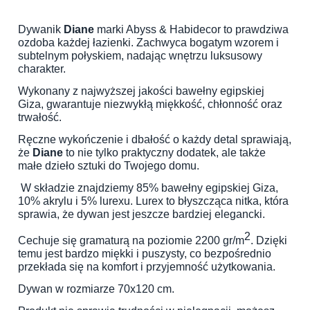
Dywanik
Diane
marki Abyss & Habidecor to prawdziwa
ozdoba każdej łazienki. Zachwyca bogatym wzorem i
subtelnym połyskiem, nadając wnętrzu luksusowy
charakter.
Wykonany z najwyższej jakości bawełny egipskiej
Giza, gwarantuje niezwykłą miękkość, chłonność oraz
trwałość.
Ręczne wykończenie i dbałość o każdy detal sprawiają,
że
Diane
to nie tylko praktyczny dodatek, ale także
małe dzieło sztuki do Twojego domu.
W składzie znajdziemy 85% bawełny egipskiej Giza,
10% akrylu i 5% lurexu. Lurex to błyszcząca nitka, która
sprawia, że dywan jest jeszcze bardziej elegancki.
2
Cechuje się gramaturą na poziomie 2200 gr/m
. Dzięki
temu jest bardzo miękki i puszysty, co bezpośrednio
przekłada się na komfort i przyjemność użytkowania.
Dywan w rozmiarze 70x120 cm.