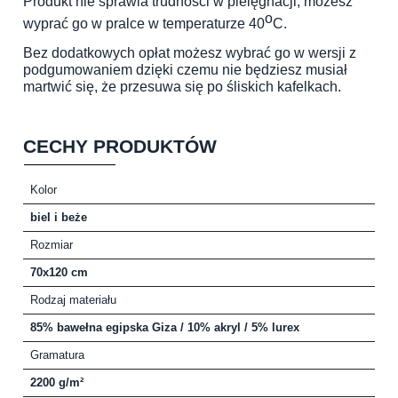
Produkt nie sprawia trudności w pielęgnacji, możesz
o
wyprać go w pralce w temperaturze 40
C.
Bez dodatkowych opłat możesz wybrać go w wersji z
podgumowaniem dzięki czemu nie będziesz musiał
martwić się, że przesuwa się po śliskich kafelkach.
CECHY PRODUKTÓW
Kolor
biel i beże
Rozmiar
70x120 cm
Rodzaj materiału
85% bawełna egipska Giza / 10% akryl / 5% lurex
Gramatura
2200 g/m²