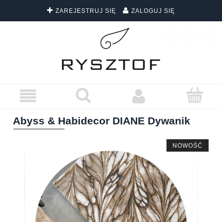
ZAREJESTRUJ SIĘ
ZALOGUJ SIĘ
DARMOWA DOSTAWA WSZYSTKICH ZAMÓWIEŃ
Abyss & Habidecor DIANE Dywanik
NOWOŚĆ