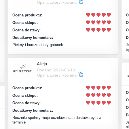
Opinia zweryfikowana
Ocena produktu:
O
Ocena sklepu:
O
Ocena dostawy:
O
Dodatkowy komentarz:
D
Piękny i bardzo dobry gatunek
J
b
Alicja
Dodano: 2024-03-13
Opinia zweryfikowana
Ocena produktu:
O
Ocena sklepu:
O
Ocena dostawy:
O
Dodatkowy komentarz:
D
Reczniki spelnily moje oczekiwania a dostawa byla w
terminie
J
n