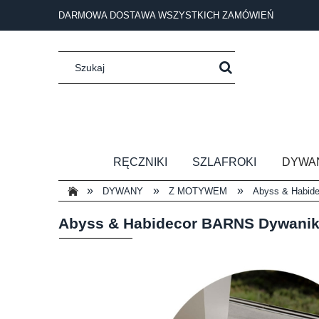
DARMOWA DOSTAWA WSZYSTKICH ZAMÓWIEŃ
RĘCZNIKI
SZLAFROKI
DYWA
»
»
»
DYWANY
Z MOTYWEM
Abyss & Habid
Abyss & Habidecor BARNS Dywani