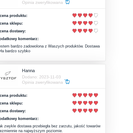
Opinia zweryfikowana
cena produktu:
cena sklepu:
cena dostawy:
odatkowy komentarz:
estem bardzo zadowolona z Waszych produktów. Dostawa
yła bardzo szybko
Hanna
Dodano: 2023-11-03
Opinia zweryfikowana
cena produktu:
cena sklepu:
cena dostawy:
odatkowy komentarz:
ak zwykle dostawa przebiegła bez zarzutu, jakość towarów
iezmiennie na najwyższym poziomie.