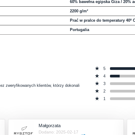
60% bawełna egipska Giza / 20% ac
2200 g/m²
Prać w pralce do temperatury 40º 
Portugalia
5
4
3
zez zweryfikowanych klientów, którzy dokonali
2
1
Małgorzata
Dodano: 2025-02-17