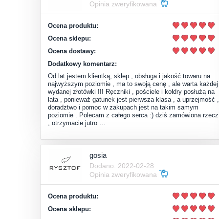
Opinia zweryfikowana
Ocena produktu:
Ocena sklepu:
Ocena dostawy:
Dodatkowy komentarz:
Od lat jestem klientką, sklep , obsługa i jakość towaru na
najwyższym poziomie , ma to swoją cenę , ale warta każdej
wydanej złotówki !!! Ręczniki , pościele i kołdry posłużą na
lata , ponieważ gatunek jest pierwsza klasa , a uprzejmość ,
doradztwo i pomoc w zakupach jest na takim samym
poziomie . Polecam z całego serca :) dziś zamówiona rzecz
, otrzymacie jutro …
gosia
Dodano: 2022-02-28
Opinia zweryfikowana
Ocena produktu:
Ocena sklepu: