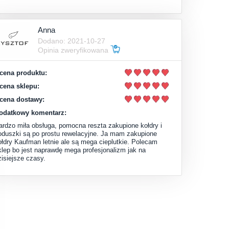
Anna
Dodano: 2021-10-27
Opinia zweryfikowana
cena produktu:
cena sklepu:
cena dostawy:
odatkowy komentarz:
ardzo miła obsługa, pomocna reszta zakupione kołdry i
oduszki są po prostu rewelacyjne. Ja mam zakupione
ołdry Kaufman letnie ale są mega cieplutkie. Polecam
klep bo jest naprawdę mega profesjonalizm jak na
zisiejsze czasy.