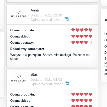
Anna
Dodano: 2021-12-30
Opinia zweryfikowana
Ocena produktu:
O
Ocena sklepu:
O
Ocena dostawy:
O
Dodatkowy komentarz:
D
Wszystko w porządku. Bardzo miła obsługa. Polecam ten
sklep.
B
p
k
s
d
Staś
Dodano: 2021-04-03
Opinia zweryfikowana
Ocena produktu:
Ocena sklepu:
Ocena dostawy: