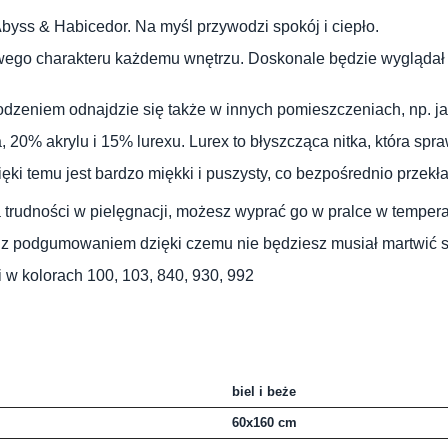
 Abyss & Habicedor.
Na myśl przywodzi spokój i ciepło.
sowego charakteru każdemu wnętrzu. Doskonale będzie wyglądał w
dzeniem odnajdzie się także w innych pomieszczeniach, np. ja
20% akrylu i 15% lurexu. Lurex to błyszcząca nitka, która spraw
ki temu jest bardzo miękki i puszysty, co bezpośrednio przekł
trudności w pielęgnacji, możesz wyprać go w pralce w tempera
z podgumowaniem dzięki czemu nie będziesz musiał martwić się
w kolorach 100, 103, 840, 930, 992
biel i beże
60x160 cm