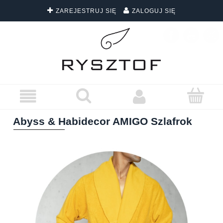
ZAREJESTRUJ SIĘ
ZALOGUJ SIĘ
DARMOWA DOSTAWA WSZYSTKICH ZAMÓWIEŃ
Abyss & Habidecor AMIGO Szlafrok