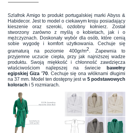
Szlafrok Amigo to produkt portugalskiej marki Abyss &
Habidecor. Jest to model o ciekawym kroju posiadający
kieszenie oraz szeroki, ozdobny kołnierz. Został
stworzony zarówno z myślą o kobietach, jak i o
mężczyznach. Doskonały wybór dla osób, które cenią
sobie wygodę i komfort użytkowania. Cechuje się
2
gramaturą na poziomie 400gr/m
. Zapewnia to
przyjemne uczucie ciepła, przy jak najniższej wadze
produktu. Swoją miękkość i chłonność zawdzięcza
właściwościom najlepszej na świecie
bawełny
egipskiej Giza ’70
. Cechuje się ona włóknami długimi
na 37 mm. Model ten dostępny jest w
5 podstawowych
kolorach
i 5 rozmiarach.