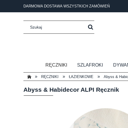
DARMOWA DOSTAWA WSZYSTKICH ZAMÓWIEŃ
RĘCZNIKI
SZLAFROKI
DYWA
»
»
»
RĘCZNIKI
ŁAZIENKOWE
Abyss & Habid
Abyss & Habidecor ALPI Ręcznik