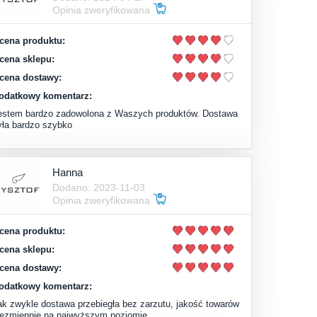
Opinia zweryfikowana
cena produktu:
cena sklepu:
cena dostawy:
odatkowy komentarz:
estem bardzo zadowolona z Waszych produktów. Dostawa
yła bardzo szybko
Hanna
Dodano: 2023-11-03
Opinia zweryfikowana
cena produktu:
cena sklepu:
cena dostawy:
odatkowy komentarz:
ak zwykle dostawa przebiegła bez zarzutu, jakość towarów
iezmiennie na najwyższym poziomie.