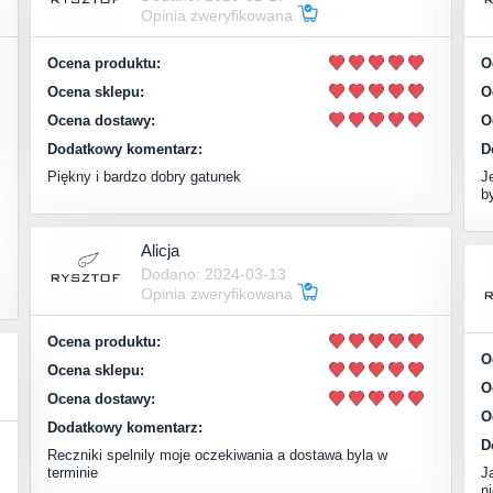
Opinia zweryfikowana
Ocena produktu:
O
Ocena sklepu:
O
Ocena dostawy:
O
Dodatkowy komentarz:
D
Piękny i bardzo dobry gatunek
J
b
Alicja
Dodano: 2024-03-13
Opinia zweryfikowana
Ocena produktu:
O
Ocena sklepu:
O
Ocena dostawy:
O
Dodatkowy komentarz:
D
Reczniki spelnily moje oczekiwania a dostawa byla w
terminie
J
n