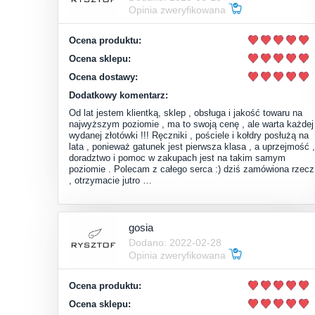
Opinia zweryfikowana
Ocena produktu:
Ocena sklepu:
Ocena dostawy:
Dodatkowy komentarz:
Od lat jestem klientką, sklep , obsługa i jakość towaru na
najwyższym poziomie , ma to swoją cenę , ale warta każdej
wydanej złotówki !!! Ręczniki , pościele i kołdry posłużą na
lata , ponieważ gatunek jest pierwsza klasa , a uprzejmość ,
doradztwo i pomoc w zakupach jest na takim samym
poziomie . Polecam z całego serca :) dziś zamówiona rzecz
, otrzymacie jutro …
gosia
Dodano: 2022-02-28
Opinia zweryfikowana
Ocena produktu:
Ocena sklepu: