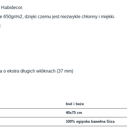
& Habidecor.
e 650gr/m2, dzięki czemu jest niezwykle chłonny i miękki.
:
a o ekstra długich włóknach (37 mm)
biel i beże
40x75 cm
100% egipska bawełna Giza