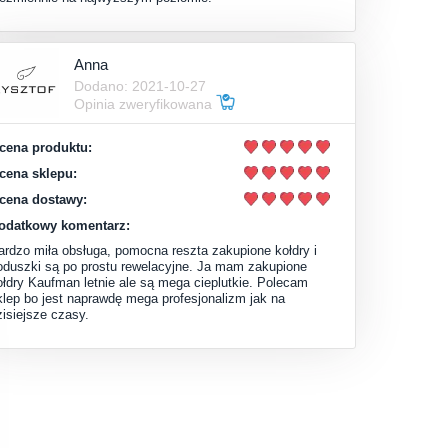
Anna
Dodano: 2021-10-27
Opinia zweryfikowana
cena produktu:
cena sklepu:
cena dostawy:
odatkowy komentarz:
ardzo miła obsługa, pomocna reszta zakupione kołdry i
oduszki są po prostu rewelacyjne. Ja mam zakupione
ołdry Kaufman letnie ale są mega cieplutkie. Polecam
klep bo jest naprawdę mega profesjonalizm jak na
zisiejsze czasy.