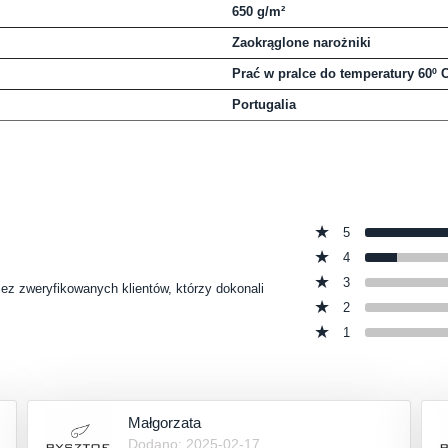
650 g/m²
Zaokrąglone narożniki
Prać w pralce do temperatury 60º 
Portugalia
5
4
3
zez zweryfikowanych klientów, którzy dokonali
2
1
Małgorzata
Dodano: 2025-02-17