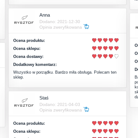
Anna
Dodano: 2021-12-30
Opinia zweryfikowana
Ocena produktu:
O
Ocena sklepu:
O
Ocena dostawy:
O
Dodatkowy komentarz:
D
Wszystko w porządku. Bardzo miła obsługa. Polecam ten
sklep.
B
p
k
s
d
Staś
Dodano: 2021-04-03
Opinia zweryfikowana
Ocena produktu:
Ocena sklepu: