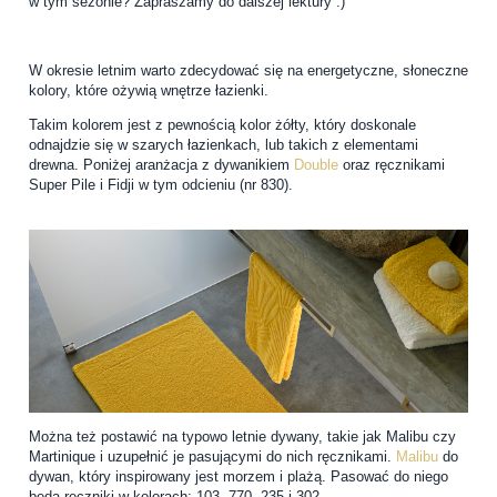
w tym sezonie? Zapraszamy do dalszej lektury :)
W okresie letnim warto zdecydować się na energetyczne, słoneczne
kolory, które ożywią wnętrze łazienki.
Takim kolorem jest z pewnością kolor żółty, który doskonale
odnajdzie się w szarych łazienkach, lub takich z elementami
drewna. Poniżej aranżacja z dywanikiem
Double
oraz ręcznikami
Super Pile i Fidji w tym odcieniu (nr 830).
Można też postawić na typowo letnie dywany, takie jak Malibu czy
Martinique i uzupełnić je pasującymi do nich ręcznikami.
Malibu
do
dywan, który inspirowany jest morzem i plażą. Pasować do niego
będą ręczniki w kolorach: 103, 770, 235 i 302.