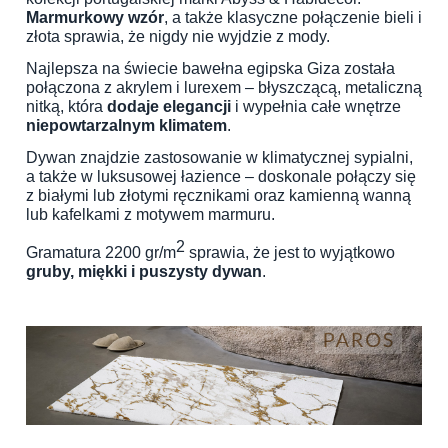
Marmurkowy wzór
, a także klasyczne połączenie bieli i
złota sprawia, że nigdy nie wyjdzie z mody.
Najlepsza na świecie bawełna egipska Giza została
połączona z akrylem i lurexem – błyszczącą, metaliczną
nitką, która
dodaje elegancji
i wypełnia całe wnętrze
niepowtarzalnym klimatem
.
Dywan znajdzie zastosowanie w klimatycznej sypialni,
a także w luksusowej łazience – doskonale połączy się
z białymi lub złotymi ręcznikami oraz kamienną wanną
lub kafelkami z motywem marmuru.
2
Gramatura 2200 gr/m
sprawia, że jest to wyjątkowo
gruby, miękki i puszysty dywan
.