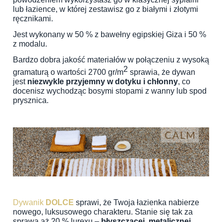
lub łazience, w której zestawisz go z białymi i złotymi
ręcznikami.
Jest wykonany w 50 % z bawełny egipskiej Giza i 50 %
z modalu.
Bardzo dobra jakość materiałów w połączeniu z wysoką
2
gramaturą o wartości 2700 gr/m
sprawia, że dywan
jest
niezwykle przyjemny w dotyku i chłonny
, co
docenisz wychodząc bosymi stopami z wanny lub spod
prysznica.
Dywanik
DOLCE
sprawi, że Twoja łazienka nabierze
nowego, luksusowego charakteru. Stanie się tak za
sprawą aż 20 % lurexu –
błyszczącej, metalicznej