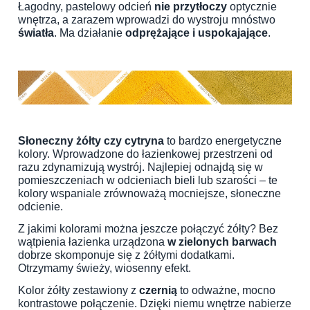
Łagodny, pastelowy odcień
nie przytłoczy
optycznie
wnętrza, a zarazem wprowadzi do wystroju mnóstwo
światła
. Ma działanie
odprężające i uspokajające
.
Słoneczny żółty czy cytryna
to bardzo energetyczne
kolory. Wprowadzone do łazienkowej przestrzeni od
razu zdynamizują wystrój. Najlepiej odnajdą się w
pomieszczeniach w odcieniach bieli lub szarości – te
kolory wspaniale zrównoważą mocniejsze, słoneczne
odcienie.
Z jakimi kolorami można jeszcze połączyć żółty? Bez
wątpienia łazienka urządzona
w zielonych barwach
dobrze skomponuje się z żółtymi dodatkami.
Otrzymamy świeży, wiosenny efekt.
Kolor żółty zestawiony z
czernią
to odważne, mocno
kontrastowe połączenie. Dzięki niemu wnętrze nabierze