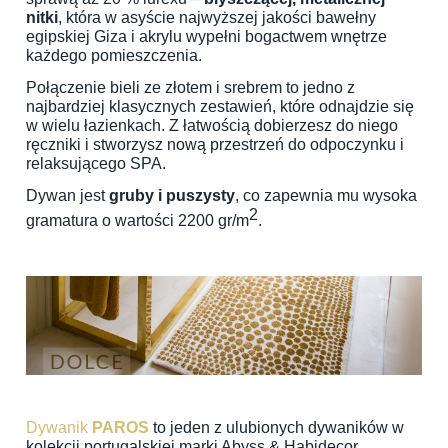
nitki
, która w asyście najwyższej jakości bawełny
egipskiej Giza i akrylu wypełni bogactwem wnętrze
każdego pomieszczenia.
Połączenie bieli ze złotem i srebrem to jedno z
najbardziej klasycznych zestawień, które odnajdzie się
w wielu łazienkach.
Z łatwością dobierzesz do niego
ręczniki i stworzysz nową przestrzeń do odpoczynku i
relaksującego SPA.
Dywan jest
gruby i puszysty
, co zapewnia mu wysoka
2
gramatura o wartości 2200 gr/m
.
Dywanik
PAROS
to jeden z ulubionych dywaników w
kolekcji portugalskiej marki Abyss & Habidecor.