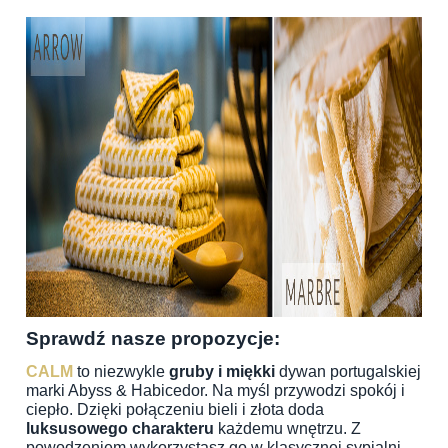
Sprawdź nasze propozycje:
CALM
to niezwykle
gruby i miękki
dywan portugalskiej
marki Abyss & Habicedor. Na myśl przywodzi spokój i
ciepło. Dzięki połączeniu bieli i złota doda
luksusowego charakteru
każdemu wnętrzu. Z
powodzeniem wykorzystasz go w klasycznej sypialni