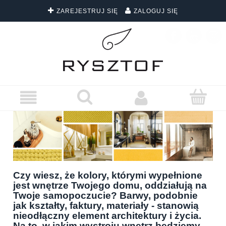
ZAREJESTRUJ SIĘ
ZALOGUJ SIĘ
DARMOWA DOSTAWA WSZYSTKICH ZAMÓWIEŃ
Czy wiesz, że kolory, którymi wypełnione
jest wnętrze Twojego domu, oddziałują na
Twoje samopoczucie? Barwy, podobnie
jak kształty, faktury, materiały - stanowią
nieodłączny element architektury i życia.
Na to, w jakim wystroju wnętrz będziemy