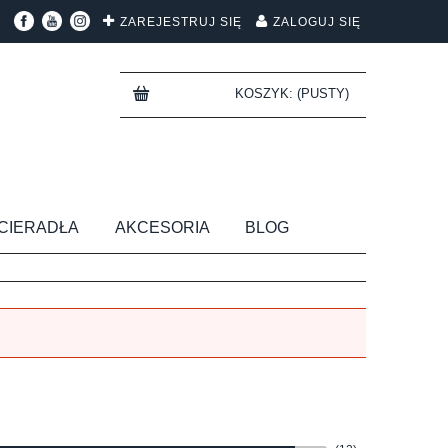
ZAREJESTRUJ SIĘ
ZALOGUJ SIĘ
KOSZYK:
(PUSTY)
CIERADŁA
AKCESORIA
BLOG