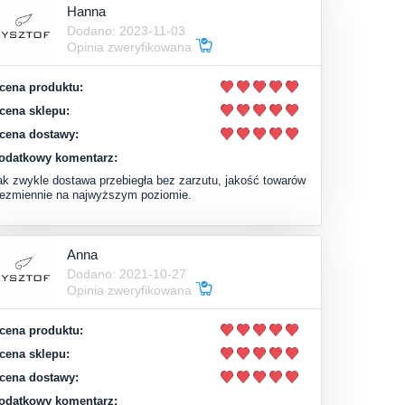
Hanna
Dodano: 2023-11-03
Opinia zweryfikowana
cena produktu:
cena sklepu:
cena dostawy:
odatkowy komentarz:
ak zwykle dostawa przebiegła bez zarzutu, jakość towarów
iezmiennie na najwyższym poziomie.
Anna
Dodano: 2021-10-27
Opinia zweryfikowana
cena produktu:
cena sklepu:
cena dostawy:
odatkowy komentarz: