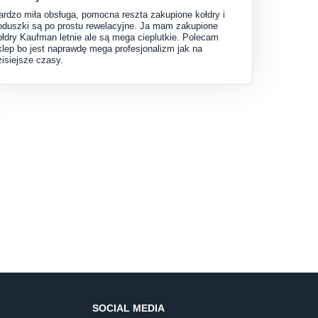
ardzo miła obsługa, pomocna reszta zakupione kołdry i
oduszki są po prostu rewelacyjne. Ja mam zakupione
ołdry Kaufman letnie ale są mega cieplutkie. Polecam
klep bo jest naprawdę mega profesjonalizm jak na
zisiejsze czasy.
SOCIAL MEDIA