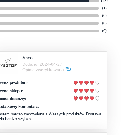
(12)
(1)
(0)
(0)
(0)
Anna
Dodano: 2024-04-27
Opinia zweryfikowana
cena produktu:
cena sklepu:
cena dostawy:
odatkowy komentarz:
estem bardzo zadowolona z Waszych produktów. Dostawa
yła bardzo szybko