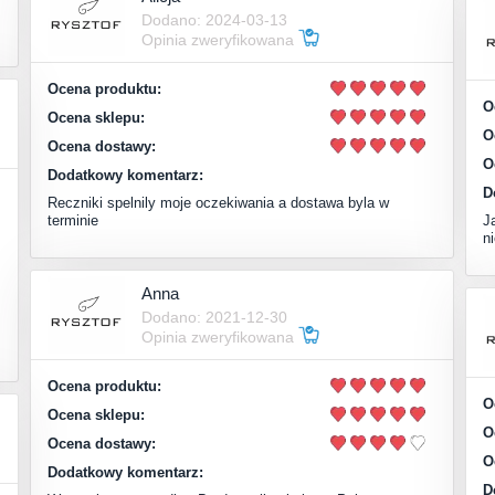
Dodano: 2024-03-13
Opinia zweryfikowana
Ocena produktu:
O
Ocena sklepu:
O
Ocena dostawy:
O
Dodatkowy komentarz:
D
Reczniki spelnily moje oczekiwania a dostawa byla w
terminie
J
n
Anna
Dodano: 2021-12-30
Opinia zweryfikowana
Ocena produktu:
O
Ocena sklepu:
O
Ocena dostawy:
O
Dodatkowy komentarz:
D