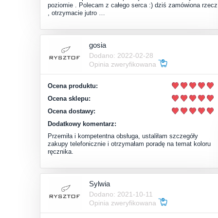
poziomie . Polecam z całego serca :) dziś zamówiona rzecz
, otrzymacie jutro …
gosia
Dodano: 2022-02-28
Opinia zweryfikowana
Ocena produktu:
Ocena sklepu:
Ocena dostawy:
Dodatkowy komentarz:
Przemiła i kompetentna obsługa, ustaliłam szczegóły
zakupy telefonicznie i otrzymałam poradę na temat koloru
ręcznika.
Sylwia
Dodano: 2021-10-11
Opinia zweryfikowana