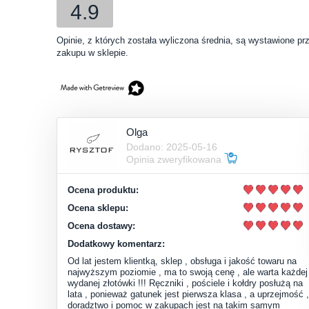
4.9
Opinie, z których została wyliczona średnia, są wystawione pr
zakupu w sklepie.
Olga
Dodano: 2025-05-16
Opinia zweryfikowana
Ocena produktu:
Ocena sklepu:
Ocena dostawy:
Dodatkowy komentarz:
Od lat jestem klientką, sklep , obsługa i jakość towaru na
najwyższym poziomie , ma to swoją cenę , ale warta każdej
wydanej złotówki !!! Ręczniki , pościele i kołdry posłużą na
lata , ponieważ gatunek jest pierwsza klasa , a uprzejmość ,
doradztwo i pomoc w zakupach jest na takim samym