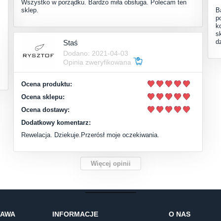
Wszystko w porządku. Bardzo miła obsługa. Polecam ten
sklep.
B
p
k
s
d
Staś
Dodano: 2021-04-03
Opinia zweryfikowana
Ocena produktu:
Ocena sklepu:
Ocena dostawy:
Dodatkowy komentarz:
Rewelacja. Dziekuje.Przerósł moje oczekiwania.
Więcej opinii
TAWA
INFORMACJE
O NAS