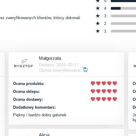
5
4
3
zez zweryfikowanych klientów, którzy dokonali
2
1
Małgorzata
Dodano: 2025-02-17
Opinia zweryfikowana
Ocena produktu:
O
Ocena sklepu:
O
Ocena dostawy:
O
Dodatkowy komentarz:
D
Piękny i bardzo dobry gatunek
J
b
Alicja