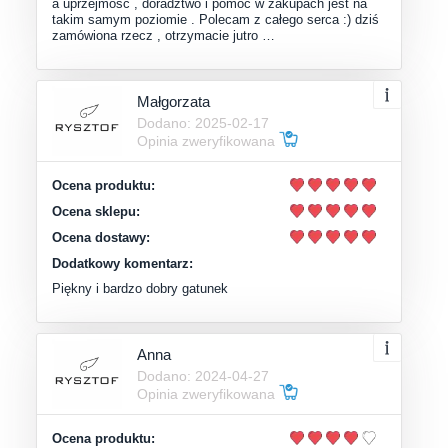
a uprzejmość , doradztwo i pomoc w zakupach jest na
takim samym poziomie . Polecam z całego serca :) dziś
zamówiona rzecz , otrzymacie jutro …
Małgorzata
Dodano: 2025-02-17
Opinia zweryfikowana
Ocena produktu:
Ocena sklepu:
Ocena dostawy:
Dodatkowy komentarz:
Piękny i bardzo dobry gatunek
Anna
Dodano: 2024-04-27
Opinia zweryfikowana
Ocena produktu: