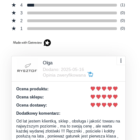
4
(1)
3
(0)
2
(0)
1
(0)
Olga
Dodano: 2025-05-16
Opinia zweryfikowana
Ocena produktu:
Ocena sklepu:
Ocena dostawy:
Dodatkowy komentarz:
Od lat jestem klientką, sklep , obsługa i jakość towaru na
najwyższym poziomie , ma to swoją cenę , ale warta
każdej wydanej złotówki !!! Ręczniki , pościele i kołdry
posłużą na lata , ponieważ gatunek jest pierwsza klasa ,