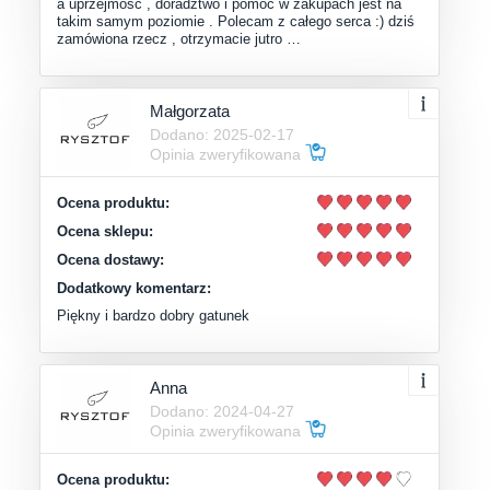
a uprzejmość , doradztwo i pomoc w zakupach jest na
takim samym poziomie . Polecam z całego serca :) dziś
zamówiona rzecz , otrzymacie jutro …
Małgorzata
Dodano: 2025-02-17
Opinia zweryfikowana
Ocena produktu:
Ocena sklepu:
Ocena dostawy:
Dodatkowy komentarz:
Piękny i bardzo dobry gatunek
Anna
Dodano: 2024-04-27
Opinia zweryfikowana
Ocena produktu: