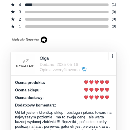
4
(1)
3
(0)
2
(0)
1
(0)
Olga
Dodano: 2025-05-16
Opinia zweryfikowana
Ocena produktu:
Ocena sklepu:
Ocena dostawy:
Dodatkowy komentarz:
Od lat jestem klientką, sklep , obsługa i jakość towaru na
najwyższym poziomie , ma to swoją cenę , ale warta
każdej wydanej złotówki !!! Ręczniki , pościele i kołdry
posłużą na lata , ponieważ gatunek jest pierwsza klasa ,