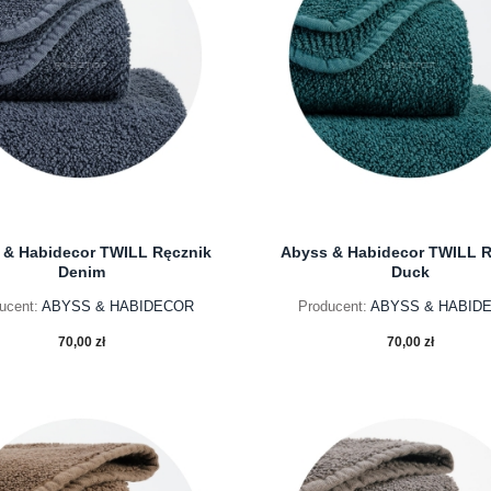
 & Habidecor TWILL Ręcznik
Abyss & Habidecor TWILL R
Denim
Duck
ucent:
ABYSS & HABIDECOR
Producent:
ABYSS & HABID
70,00 zł
70,00 zł
do koszyka
do koszyka