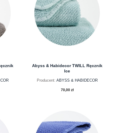
ęcznik
Abyss & Habidecor TWILL Ręcznik
Ice
ECOR
Producent:
ABYSS & HABIDECOR
70,00 zł
do koszyka