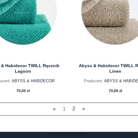
 & Habidecor TWILL Ręcznik
Abyss & Habidecor TWILL R
Lagoon
Linen
ucent:
ABYSS & HABIDECOR
Producent:
ABYSS & HABID
70,00 zł
70,00 zł
«
1
2
»
do koszyka
do koszyka