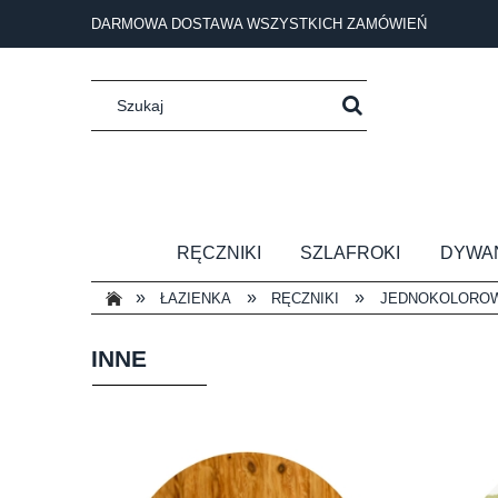
DARMOWA DOSTAWA WSZYSTKICH ZAMÓWIEŃ
RĘCZNIKI
SZLAFROKI
DYWA
»
»
»
ŁAZIENKA
RĘCZNIKI
JEDNOKOLORO
INNE