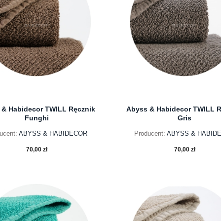
 & Habidecor TWILL Ręcznik
Abyss & Habidecor TWILL R
Funghi
Gris
ucent:
ABYSS & HABIDECOR
Producent:
ABYSS & HABID
70,00 zł
70,00 zł
do koszyka
do koszyka