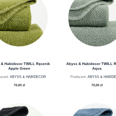
 & Habidecor TWILL Ręcznik
Abyss & Habidecor TWILL R
Apple Green
Aqua
ucent:
ABYSS & HABIDECOR
Producent:
ABYSS & HABID
70,00 zł
70,00 zł
do koszyka
do koszyka