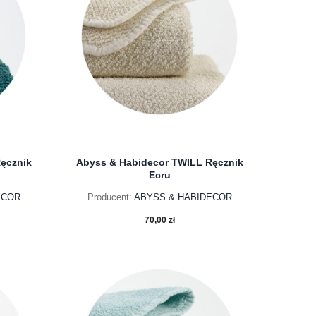
ęcznik
Abyss & Habidecor TWILL Ręcznik
Ecru
ECOR
Producent:
ABYSS & HABIDECOR
70,00 zł
do koszyka