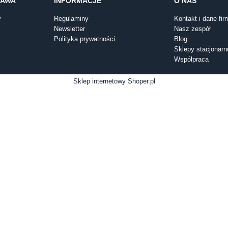
TAWA
INFORMACJE
O NAS
y
Regulaminy
Kontakt i dane fir
Newsletter
Nasz zespół
Polityka prywatności
Blog
Sklepy stacjonarn
Współpraca
Sklep internetowy Shoper.pl