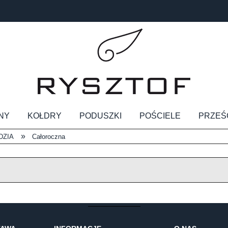
NY
KOŁDRY
PODUSZKI
POŚCIELE
PRZEŚ
»
DZIA
Całoroczna