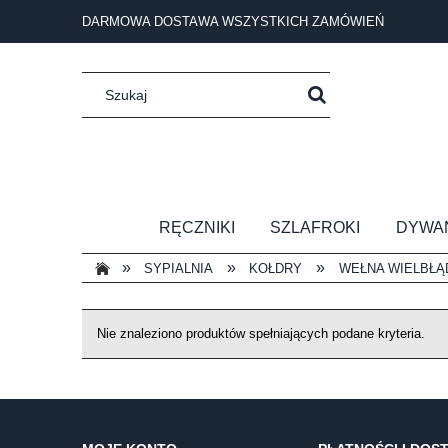
DARMOWA DOSTAWA WSZYSTKICH ZAMÓWIEŃ
RĘCZNIKI
SZLAFROKI
DYWA
»
»
»
SYPIALNIA
KOŁDRY
WEŁNA WIELBŁĄ
Nie znaleziono produktów spełniających podane kryteria.