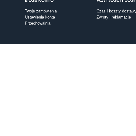
MOJE KONTO
PŁATNOŚCI I DOS
Twoje zamówienia
Czas i koszty dostaw
Ustawienia konta
Zwroty i reklamacje
Przechowalnia