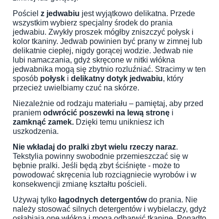
Pościel
z jedwabiu
jest wyjątkowo delikatna. Przede
wszystkim wybierz specjalny środek do prania
jedwabiu. Zwykły proszek mógłby zniszczyć połysk i
kolor tkaniny. Jedwab powinien być prany w zimnej lub
delikatnie ciepłej, nigdy gorącej wodzie. Jedwab nie
lubi namaczania, gdyż skręcone w nitki włókna
jedwabnika mogą się zbytnio rozluźniać. Stracimy w ten
sposób
połysk
i
delikatny dotyk jedwabiu
, który
przecież uwielbiamy czuć na skórze.
Niezależnie od rodzaju materiału – pamiętaj, aby przed
praniem
odwrócić poszewki na lewą stronę
i
zamknąć zamek.
Dzięki temu unikniesz ich
uszkodzenia.
Nie wkładaj do pralki zbyt wielu rzeczy naraz
.
Tekstylia powinny swobodnie przemieszczać się w
bębnie pralki. Jeśli będą zbyt ściśnięte - może to
powodować skręcenia lub rozciągniecie wyrobów i w
konsekwencji zmianę kształtu pościeli.
Używaj tylko
łagodnych detergentów
do prania. Nie
należy stosować silnych detergentów i wybielaczy, gdyż
osłabiają one włókna i mogą odbarwić tkaninę. Ponadto