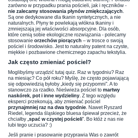
zarówno w przypadku prania pościeli, jak i ręczników -
nie zalecamy stosowania płynów zmiękczających
.
Są one dedykowane dla tkanin syntetycznych, a nie
naturalnych. Płyny te powlekają włókna tkaniny i
zmniejszają jej właściwości absorpcyjne. Dla osób,
które cenią sobie ekologiczne rozwiązania - polecamy
stosowanie
orzechów piorących
– w trosce o swoją
pościel i środowisko. Jest to naturalny patent na czyste,
miękkie i pozbawione chemicznego zapachu tekstylia.
Jak często zmieniać pościel?
Moglibyśmy urządzić tutaj quiz. Raz w tygodniu? Raz
na miesiąc? Co pół roku? Myślę, że często pojawiającą
się odpowiedzią byłoby „kiedy się przypomni”. A to
stanowczo za rzadko. Nieświeża pościel to
martwy
naskórek, pot i inne wydzieliny
. Z tego względu
eksperci przekonują, aby zmieniać pościel
przynajmniej raz na dwa tygodnie
. Nawet Ryszard
Riedel, legenda śląskiego bluesa śpiewał przecież, że
chciałby „
spać w czystej pościeli
”. Bo któż z nas nie
lubi tego uczucia? :)
Jeśli pranie i prasowanie przyprawia Was o zawrót