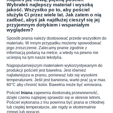
Wybrałeś najlepszy materiał i wysoką
jakość. Wszystko po to, aby pościel
służyła Ci przez wiele lat. Jak zatem o nią
zadbać, abyś jak najdłużej cieszył się jej
przyjemnym dotykiem i wspaniałym
wyglądem?
Sposób prania należy dostosować przede wszystkim do
materiału. W innym przypadku możemy spowodować
jego zniszczenie. Zalecamy pranie zgodnie z
informacją podaną na metce, a wtedy na pewno nie
ucierpią na tym nasze tekstylia.
Najpopularniejszym materiałem wykorzystywanym do
produkcji pościeli jest bawełna. Jest również
najłatwiejsza w praniu, ponieważ lubi się wysokimi
temperaturami. Jeśli jest barwiona, warto prać ją w max.
60°C aby chronić kolor. Bawełna może być wirowana.
Pościel
lniana
zapewnia doskonałą przewiewność,
dzięki czemu najlepiej sprawdzi się w okresie letnim.
Pościel wykonana z lnu powinna być prana w chłodnej
lub ciepłej temperaturze, ale nigdy w ekstremalnie
zimnej lub gorącej.