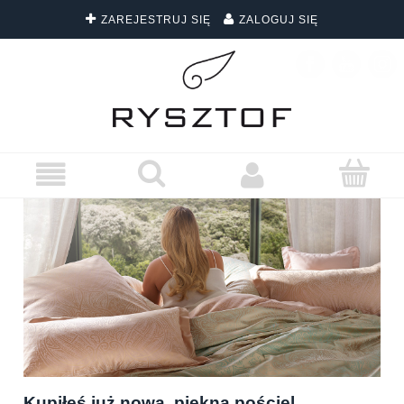
ZAREJESTRUJ SIĘ
ZALOGUJ SIĘ
DARMOWA DOSTAWA WSZYSTKICH ZAMÓWIEŃ
Kupiłeś już nową, piękną pościel.